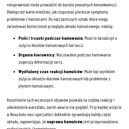
niesprawność może prowadzić do bardzo poważnych konsekwencji.
Dlatego też warto wiedzieć, jak rozpoznać pierwsze symptomy
problemów z hamulcami. Do najczęstszych oznak, które mogą
zwiastować konieczność przeglądu układu hamulcowego, należą:
Piski i trzaski podczas hamowania
: Może to świadczyć o
zużyciu klocków hamulcowych lub tarcz.
Drgania kierownicy
: Wyczuwalne podczas hamowania
sugerują deformację tarcz.
Wydłużony czas reakcji hamulców
: Może być wynikiem
zużycia okładzin klocków hamulcowych lub problemów z
płynem hamulcowym.
Rozumienie tych wczesnych objawów pozwala na szybką reakcję i
odwiedzenie warsztatu, zanim awaria się pogłębi. Przy każdej wizycie
w Nova Auto nasi specjaliści dokładnie sprawdzają każdą część
układu, zapewniając, że
naprawa hamulców
jest przeprowadzona
profesjonalnie i kompleksowo.