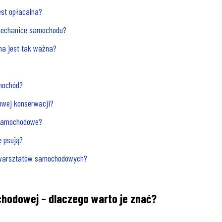
st opłacalna?
 mechanice samochodu?
na jest tak ważna?
mochód?
owej konserwacji?
 samochodowe?
ę psują?
 warsztatów samochodowych?
odowej – dlaczego warto je znać?