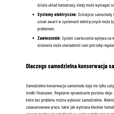
działa układ hamulcowy, kiedy może wymagać na
Systemy elektryczne
: Dzisiejsze samochody 
oznak awarii w systemach elektrycznych może by
problemom.
Zawieszenie
: System zawieszenia wpływa na ko
działania może uświadomić nam potrzebę regular
Dlaczego samodzielna konserwacja s
Samodzielna konserwacja samochodu daje nie tylko saty
środki finansowe. Regularne sprawdzanie poziomu oleju, 
które bez problemu można wykonać samodzielnie. Niektó
zaawansowane prace, takie jak wymiana klocków hamulco
zawsze zachować ostrożność i w razie wątpliwości zwróc