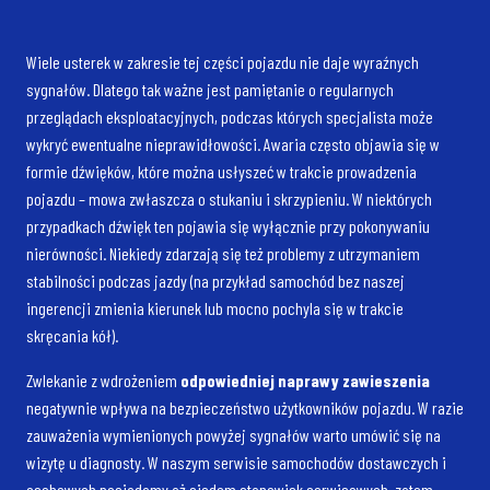
Wiele usterek w zakresie tej części pojazdu nie daje wyraźnych
sygnałów. Dlatego tak ważne jest pamiętanie o regularnych
przeglądach eksploatacyjnych, podczas których specjalista może
wykryć ewentualne nieprawidłowości. Awaria często objawia się w
formie dźwięków, które można usłyszeć w trakcie prowadzenia
pojazdu – mowa zwłaszcza o stukaniu i skrzypieniu. W niektórych
przypadkach dźwięk ten pojawia się wyłącznie przy pokonywaniu
nierówności. Niekiedy zdarzają się też problemy z utrzymaniem
stabilności podczas jazdy (na przykład samochód bez naszej
ingerencji zmienia kierunek lub mocno pochyla się w trakcie
skręcania kół).
Zwlekanie z wdrożeniem
odpowiedniej naprawy zawieszenia
negatywnie wpływa na bezpieczeństwo użytkowników pojazdu. W razie
zauważenia wymienionych powyżej sygnałów warto umówić się na
wizytę u diagnosty. W naszym serwisie samochodów dostawczych i
osobowych posiadamy aż siedem stanowisk serwisowych, zatem