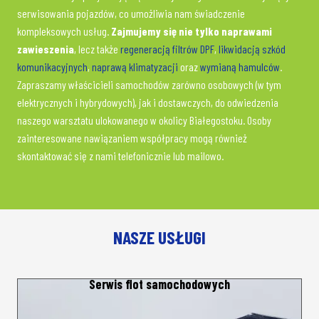
serwisowania pojazdów, co umożliwia nam świadczenie
kompleksowych usług.
Zajmujemy się nie tylko naprawami
zawieszenia
, lecz także
regeneracją filtrów DPF
,
likwidacją szkód
komunikacyjnych
,
naprawą klimatyzacji
oraz
wymianą hamulców
.
Zapraszamy właścicieli samochodów zarówno osobowych (w tym
elektrycznych i hybrydowych), jak i dostawczych, do odwiedzenia
naszego warsztatu ulokowanego w okolicy Białegostoku. Osoby
zainteresowane nawiązaniem współpracy mogą również
skontaktować się z nami telefonicznie lub mailowo.
NASZE USŁUGI
Wymiana rozrządu